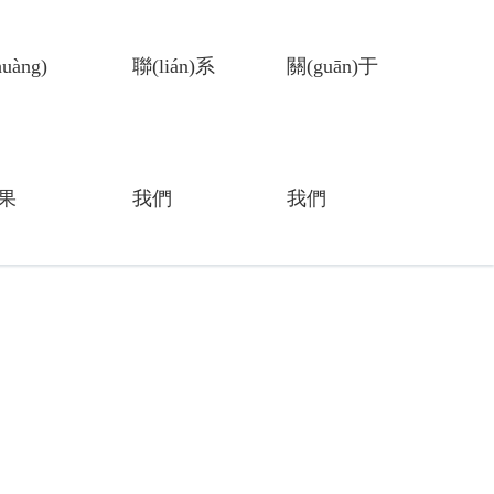
uàng)
聯(lián)系
關(guān)于
果
我們
我們