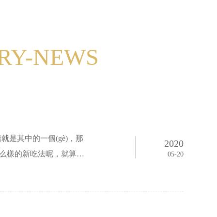
RY-NEWS
膳就是其中的一個(gè)，那
2020
什么樣的新吃法呢，就算是
05-20
jìn)入了這個(gè)行業
，這個(gè)是不是很好理解
在在單位