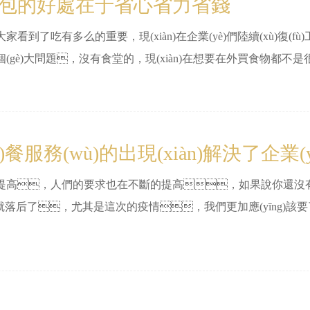
包的好處在于省心省力省錢
看到了吃有多么的重要，現(xiàn)在企業(yè)們陸續(xù)復(fù
(gè)大問題，沒有食堂的，現(xiàn)在想要在外買食物都不
，有了團(tuán)餐，如果說自己的單位有食堂，那真
(shí)候你是不是也在為怎么找廚師怎么找面點(diǎn)，怎么小工而
，怎么配菜，這些都是挺麻煩的
án)餐服務(wù)的出現(xiàn)解決了企業
提高，人們的要求也在不斷的提高，如果說你還沒有聽說
你就落后了，尤其是這次的疫情，我們更加應(yīng)該要
么樣的一個(gè)形式的服務(wù)，所以說如果不懂的話
了?？梢哉f在這次的疫情當(dāng)中，為了經(jīng)濟(j
的企業(yè)已經(jīng)開始復(fù)工復(fù)產(chǎn)了，而這個(gè