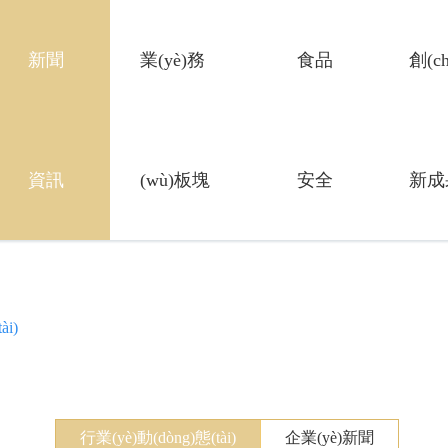
新聞
業(yè)務
食品
創(ch
資訊
(wù)板塊
安全
新成
ài)
行業(yè)動(dòng)態(tài)
企業(yè)新聞