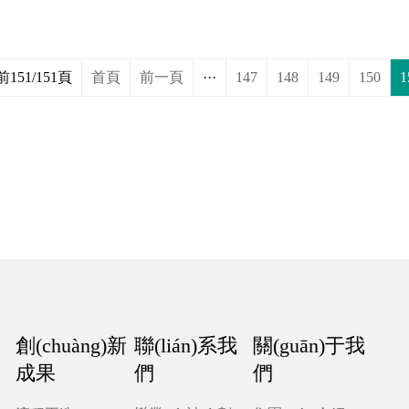
前151/151頁
首頁
前一頁
···
147
148
149
150
1
創(chuàng)新
聯(lián)系我
關(guān)于我
成果
們
們