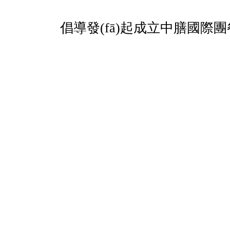
倡導發(fā)起成立中膳國際團餐產(