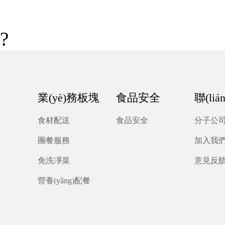
?
業(yè)務板塊
食品安全
聯(li
食材配送
食品安全
分子公
團餐服務
加入我
免洗凈菜
意見反
營養(yǎng)配餐