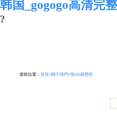
韩国_gogogo高清完
?
當前位置：
首頁
>
關于我們
>
發(fā)展歷程