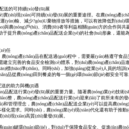
)品配送的可持續(xù)發(fā)展
yè)實(shí)現(xiàn)可持續(xù)發(fā)展的重要途徑。在農(nóng)產(c
ié)能運(yùn)輸、減少?gòu)U棄物排放等措施，可以有效降低對(duì)環
(diào)與農(nóng)戶(hù)、消費(fèi)者等利益相關(guān)方的合作與共贏
于提升農(nóng)產(chǎn)品配送企業(yè)的社會(huì)形象，還能為
zé)任
。農(nóng)產(chǎn)品在配送過(guò)程中，需要嚴(yán)格遵守
)需建立完善的食品安全檢測(cè)體系，對(duì)農(nóng)產(chǎn)品進(
)標(biāo)準(zhǔn)。同時(shí)，加強(qiáng)從業(yè)人員的培訓(
n)品從農(nóng)田到餐桌的每一個(gè)環(huán)節(jié)都安全可靠
n)品配送的助力與機(jī)遇
(chǎn)品配送行業(yè)發(fā)展的重要力量。隨著農(nóng)業(yè)技術(
化調(diào)整，農(nóng)產(chǎn)品配送行業(yè)迎來(lái)了前所未有的發
(shù)和管理理念，農(nóng)產(chǎn)品配送企業(yè)可以提高農(nóng)產
多樣化需求。同時(shí)，農(nóng)業(yè)現(xiàn)代化還有助于推動(
hí)現(xiàn)高質(zhì)量發(fā)展。
n)鍵環(huán)節(jié)，對(duì)于保障食品安全、促進(jìn)農(nón