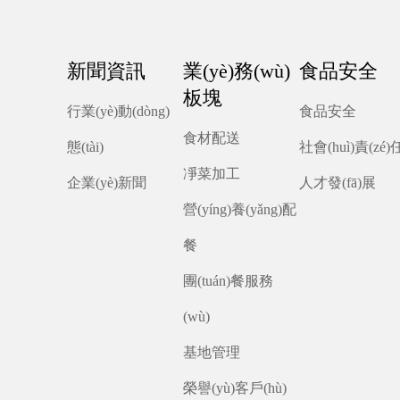
新聞資訊
業(yè)務(wù)
食品安全
板塊
行業(yè)動(dòng)
食品安全
食材配送
態(tài)
社會(huì)責(zé)
凈菜加工
企業(yè)新聞
人才發(fā)展
營(yíng)養(yǎng)配
餐
團(tuán)餐服務
(wù)
基地管理
榮譽(yù)客戶(hù)