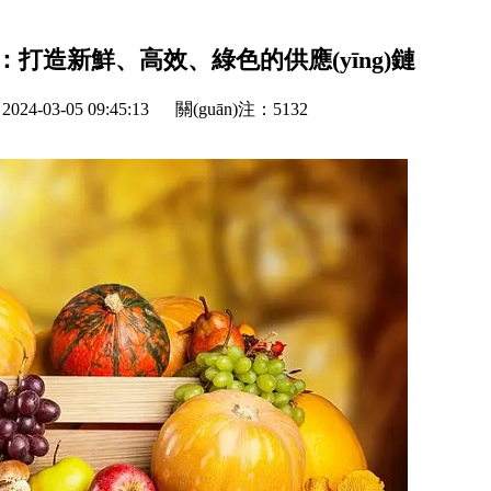
送：打造新鮮、高效、綠色的供應(yīng)鏈
024-03-05 09:45:13
關(guān)注：5132