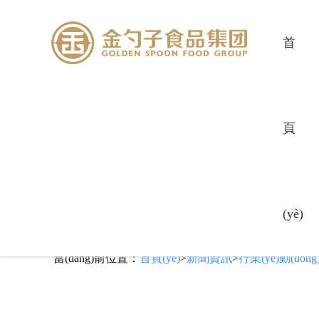
首
?
頁
(yè)
當(dāng)前位置：
首頁(yè)
>
新聞資訊
>
行業(yè)動(dòng)