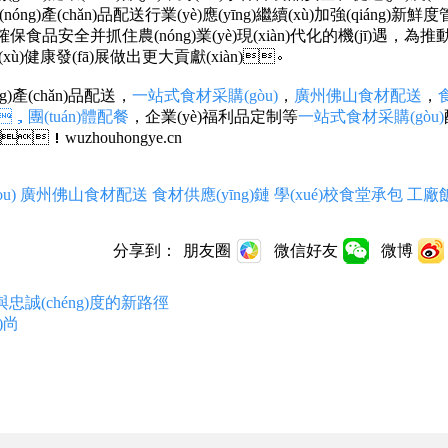
nóng)產(chǎn)品配送行業(yè)應(yīng)繼續(xù)加強(qiáng)新鮮度
、確保食品安全并抓住農(nóng)業(yè)現(xiàn)代化的機(jī)遇，為推動
)的持續(xù)健康發(fā)展做出更大貢獻(xiàn)。
產(chǎn)品配送，
一站式食材采購(gòu)
，
廣州佛山食材配送
，
，
團(tuán)體配餐
，企業(yè)福利品定制等
一站式食材采購(gòu)
！wuzhouhongye.cn
u)
廣州佛山食材配送
食材供應(yīng)鏈
學(xué)校食堂承包
工廠飯
分享到：
朋友圈
微信好友
微博
忠誠(chéng)度的新路徑
)尚