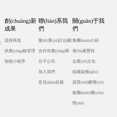
創(chuàng)新
聯(lián)系我
關(guān)于我
成果
們
們
流程再造
樂(lè)業(yè)計(jì)劃
集團(tuán)介紹
任
供應(yīng)鏈管理
合作供應(yīng)商
發(fā)展歷程
智能小程序
分子公司
企業(yè)文化
加入我們
組織架構(gòu)
意見(jiàn)反饋
資質(zhì)榮譽(yù)
集團(tuán)優(yōu)
勢(shì)