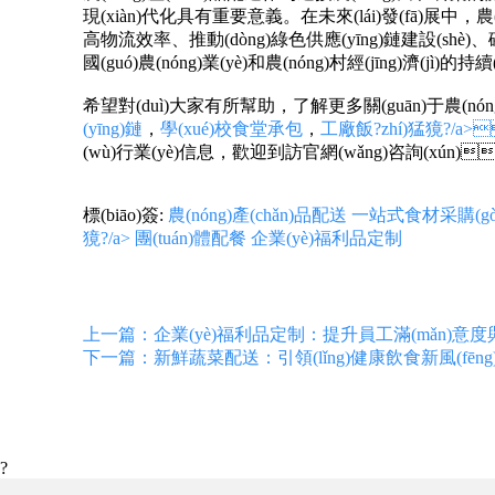
現(xiàn)代化具有重要意義。在未來(lái)發(fā)展中，農(
高物流效率、推動(dòng)綠色供應(yīng)鏈建設(shè)
國(guó)農(nóng)業(yè)和農(nóng)村經(jīng)濟(jì
希望對(duì)大家有所幫助，了解更多關(guān)于農(nóng)
(yīng)鏈
，
學(xué)校食堂承包
，
工廠飯?zhí)猛獍?/a>
(wù)行業(yè)信息，歡迎到訪官網(wǎng)咨詢(xún)
標(biāo)簽:
農(nóng)產(chǎn)品配送
一站式食材采購(gò
獍?/a>
團(tuán)體配餐
企業(yè)福利品定制
上一篇：企業(yè)福利品定制：提升員工滿(mǎn)意度與
下一篇：新鮮蔬菜配送：引領(lǐng)健康飲食新風(fēng
?