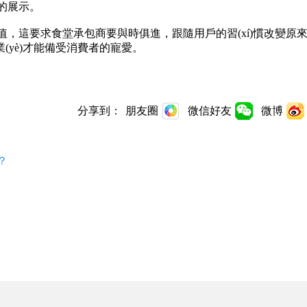
化的展示。
這要求食堂承包商要與時俱進，跟隨用戶的習(xí)慣改變原
這樣企業(yè)才能備受消費者的寵愛。
分享到：
朋友圈
微信好友
微博
？