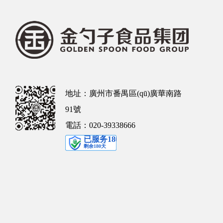
地址：廣州市番禺區(qū)廣華南路
91號
電話：020-39338666