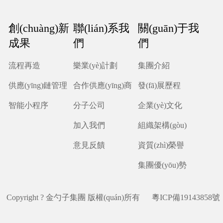
創(chuàng)新
聯(lián)系我
關(guān)于我
成果
們
們
流程再造
樂業(yè)計劃
集團介紹
供應(yīng)鏈管理
合作供應(yīng)商
發(fā)展歷程
智能小程序
分子公司
企業(yè)文化
加入我們
組織架構(gòu)
意見反饋
資質(zhì)榮譽
集團優(yōu)勢
Copyright ? 金勺子集團 版權(quán)所有
粵ICP備19143858號