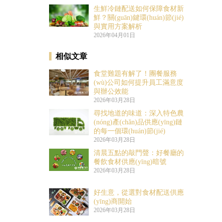
生鮮冷鏈配送如何保障食材新
鮮？關(guān)鍵環(huán)節(jié)
與實用方案解析
2026年04月01日
相似文章
食堂難題有解了！團餐服務
(wù)公司如何提升員工滿意度
與辦公效能
2026年03月28日
尋找地道的味道：深入特色農
(nóng)產(chǎn)品供應(yīng)鏈
的每一個環(huán)節(jié)
2026年03月28日
清晨五點的敲門聲：好餐廳的
餐飲食材供應(yīng)暗號
2026年03月28日
好生意，從選對食材配送供應
(yīng)商開始
2026年03月28日