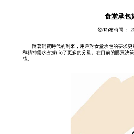
食堂承包如
發(fā)布時間 ： 2022
隨著消費時代的到來，用戶對食堂承包的
和精神需求占據(jù)了更多的分量。在目前的購買決策中
感。