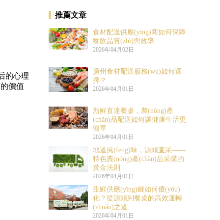
推薦文章
食材配送供應(yīng)商如何保障
餐飲品質(zhì)與效率
2026年04月02日
廣州食材配送服務(wù)如何選
背后的心理
擇？
夠的價值
2026年04月01日
新鮮直達餐桌，農(nóng)產
(chǎn)品配送如何讓健康生活更
簡單
2026年04月01日
地道風(fēng)味，源頭直采——
特色農(nóng)產(chǎn)品采購的
黃金法則
2026年04月01日
生鮮供應(yīng)鏈如何優(yōu)
化？從源頭到餐桌的高效運轉
(zhuǎn)之道
2026年04月01日