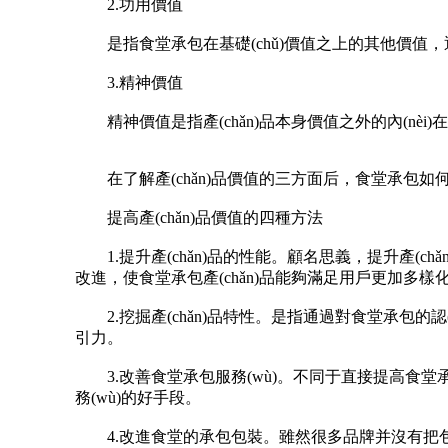
2.功用價值
是指食堂承包在基礎(chǔ)價值之上的其他價值，
3.精神價值
精神價值是指產(chǎn)品本身價值之外的內(nèi)
在了解產(chǎn)品價值的三方面后，食堂承包如
提高產(chǎn)品價值的四種方法
1.提升產(chǎn)品的性能。顧名思義，提升產(
改進，使食堂承包產(chǎn)品能夠滿足用戶更加多樣化的要求
2.挖掘產(chǎn)品特性。是指通過對食堂承包的
引力。
3.改善食堂承包服務(wù)。不同于直接提高食堂
務(wù)的好手段。
4.改進食堂的承包包裝。雖然很多品牌并沒有把包裝作