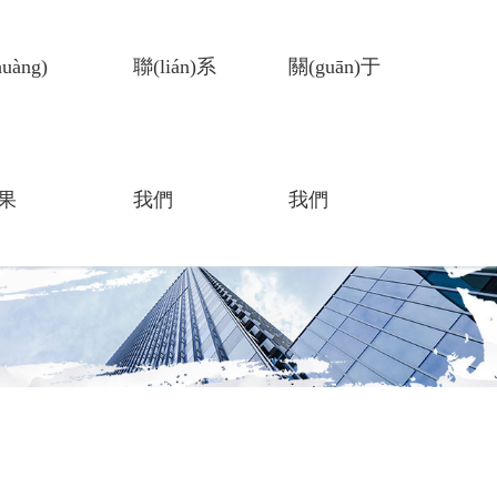
uàng)
聯(lián)系
關(guān)于
果
我們
我們