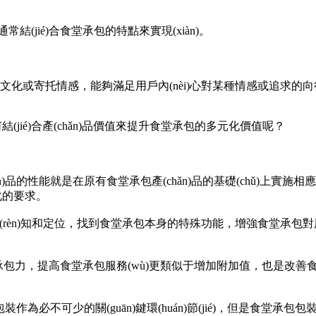
通常結(jié)合食堂承包的特點來實現(xiàn)。
在文化或寄托情感，能夠滿足用戶內(nèi)心對某種情感或追求的向往
何結(jié)合產(chǎn)品價值來提升食堂承包的多元化價值呢？
chǎn)品的性能就是在原有食堂承包產(chǎn)品的基礎(chǔ)上實施相應(y
。
認(rèn)知和定位，找到食堂承包本身的特殊功能，增強食堂承包
承包力，提高食堂承包服務(wù)更類似于增加附加值，也是改善
為必不可少的關(guān)鍵環(huán)節(jié)，但是食堂承包